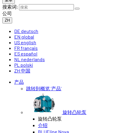
菜单
搜索词:
公司
ZH
DE
deutsch
EN
global
US
english
FR
français
ES
español
NL
nederlands
PL
polski
ZH
中国
产品
跳转到概览 '产品'
旋转凸轮泵
旋转凸轮泵
介绍
BLUEline Nova