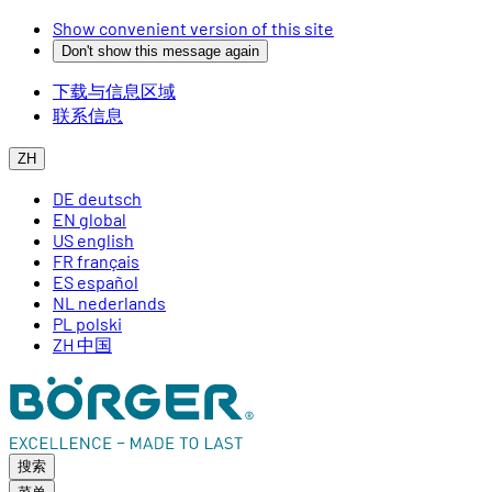
Show convenient version of this site
Don't show this message again
下载与信息区域
联系信息
ZH
DE
deutsch
EN
global
US
english
FR
français
ES
español
NL
nederlands
PL
polski
ZH
中国
搜索