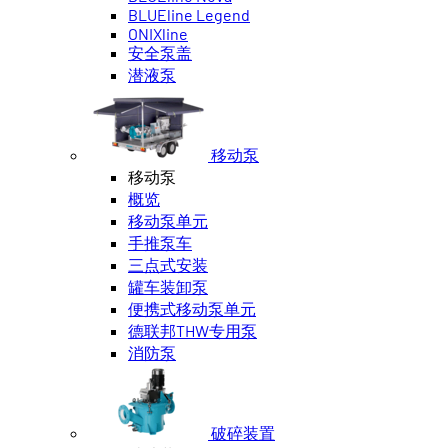
BLUEline Legend
ONIXline
安全泵盖
潜液泵
移动泵
移动泵
概览
移动泵单元
手推泵车
三点式安装
罐车装卸泵
便携式移动泵单元
德联邦THW专用泵
消防泵
破碎装置