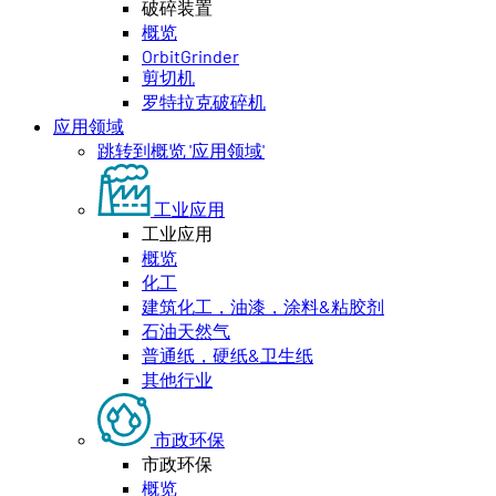
破碎装置
概览
OrbitGrinder
剪切机
罗特拉克破碎机
应用领域
跳转到概览 '应用领域'
工业应用
工业应用
概览
化工
建筑化工，油漆，涂料&粘胶剂
石油天然气
普通纸，硬纸&卫生纸
其他行业
市政环保
市政环保
概览