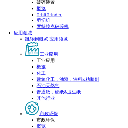
破碎装置
概览
OrbitGrinder
剪切机
罗特拉克破碎机
应用领域
跳转到概览 '应用领域'
工业应用
工业应用
概览
化工
建筑化工，油漆，涂料&粘胶剂
石油天然气
普通纸，硬纸&卫生纸
其他行业
市政环保
市政环保
概览