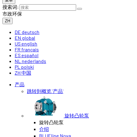
菜单
搜索词:
市政环保
ZH
DE
deutsch
EN
global
US
english
FR
français
ES
español
NL
nederlands
PL
polski
ZH
中国
产品
跳转到概览 '产品'
旋转凸轮泵
旋转凸轮泵
介绍
BLUEline Nova