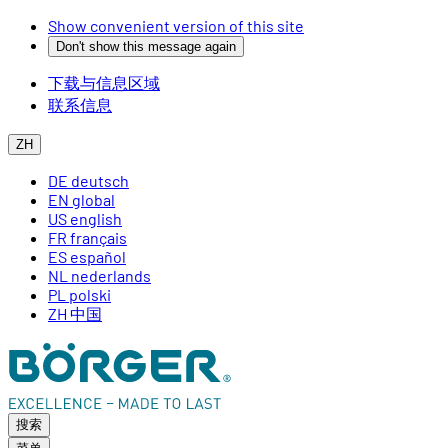
Show convenient version of this site
Don't show this message again
下载与信息区域
联系信息
ZH
DE
deutsch
EN
global
US
english
FR
français
ES
español
NL
nederlands
PL
polski
ZH
中国
搜索